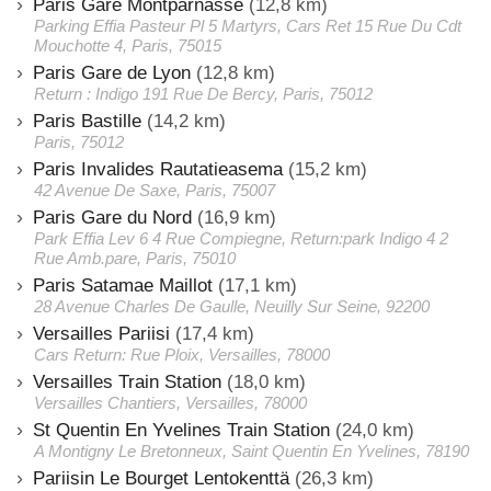
Paris Gare Montparnasse
(12,8 km)
Parking Effia Pasteur Pl 5 Martyrs, Cars Ret 15 Rue Du Cdt
Mouchotte 4, Paris, 75015
Paris Gare de Lyon
(12,8 km)
Return : Indigo 191 Rue De Bercy, Paris, 75012
Paris Bastille
(14,2 km)
Paris, 75012
Paris Invalides Rautatieasema
(15,2 km)
42 Avenue De Saxe, Paris, 75007
Paris Gare du Nord
(16,9 km)
Park Effia Lev 6 4 Rue Compiegne, Return:park Indigo 4 2
Rue Amb.pare, Paris, 75010
Paris Satamae Maillot
(17,1 km)
28 Avenue Charles De Gaulle, Neuilly Sur Seine, 92200
Versailles Pariisi
(17,4 km)
Cars Return: Rue Ploix, Versailles, 78000
Versailles Train Station
(18,0 km)
Versailles Chantiers, Versailles, 78000
St Quentin En Yvelines Train Station
(24,0 km)
A Montigny Le Bretonneux, Saint Quentin En Yvelines, 78190
Pariisin Le Bourget Lentokenttä
(26,3 km)