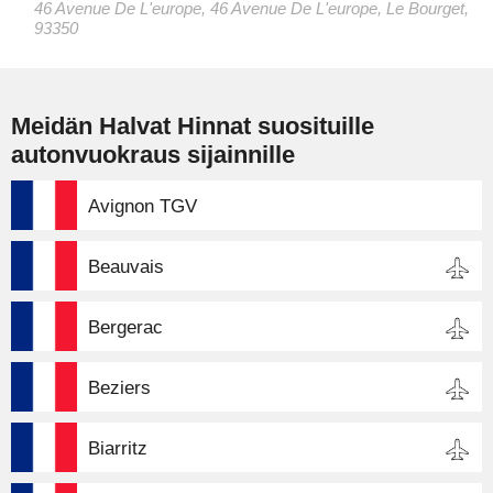
46 Avenue De L'europe, 46 Avenue De L'europe, Le Bourget,
93350
Meidän Halvat Hinnat suosituille
autonvuokraus sijainnille
Avignon TGV
Beauvais
Bergerac
Beziers
Biarritz