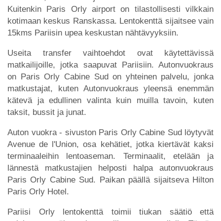
Kuitenkin Paris Orly airport on tilastollisesti vilkkain
kotimaan keskus Ranskassa. Lentokenttä sijaitsee vain
15kms Pariisin upea keskustan nähtävyyksiin.
Useita transfer vaihtoehdot ovat käytettävissä
matkailijoille, jotka saapuvat Pariisiin. Autonvuokraus
on Paris Orly Cabine Sud on yhteinen palvelu, jonka
matkustajat, kuten Autonvuokraus yleensä enemmän
kätevä ja edullinen valinta kuin muilla tavoin, kuten
taksit, bussit ja junat.
Auton vuokra - sivuston Paris Orly Cabine Sud löytyvät
Avenue de l'Union, osa kehätiet, jotka kiertävät kaksi
terminaaleihin lentoaseman. Terminaalit, etelään ja
lännestä matkustajien helposti halpa autonvuokraus
Paris Orly Cabine Sud. Paikan päällä sijaitseva Hilton
Paris Orly Hotel.
Pariisi Orly lentokenttä toimii tiukan säätiö että