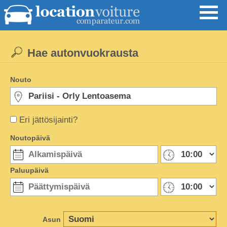
Hae autonvuokrausta
Nouto
Eri jättösijainti?
Noutopäivä
Paluupäivä
Asun