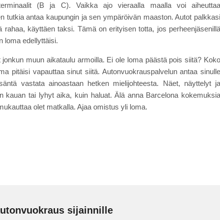
erminaalit (B ja C). Vaikka ajo vieraalla maalla voi aiheutta
n tutkia antaa kaupungin ja sen ympäröivän maaston. Autot palkkas
rahaa, käyttäen taksi. Tämä on erityisen totta, jos perheenjäsenill
n loma edellyttäisi.
olet jonkun muun aikataulu armoilla. Ei ole loma päästä pois siitä? Kok
ma pitäisi vapauttaa sinut siitä. Autonvuokrauspalvelun antaa sinull
ntä vastata ainoastaan hetken mielijohteesta. Näet, näyttelyt j
iin kauan tai lyhyt aika, kuin haluat. Älä anna Barcelona kokemuksi
mukauttaa olet matkalla. Ajaa omistus yli loma.
utonvuokraus sijainnille