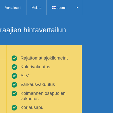
Varaukseni
Meistä
suomi
aajien hintavertailun
Rajattomat ajokilometrit
Kolarivakuutus
ALV
Varkausvakuutus
Kolmannen osapuolen
vakuutus
Korjausapu