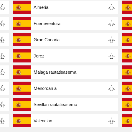
Almeria
Fuerteventura
Gran Canaria
Jerez
Malaga rautatieasema
Menorcan ä
Sevillan rautatieasema
Valencian