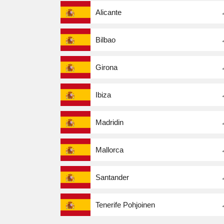
Alicante
Bilbao
Girona
Ibiza
Madridin
Mallorca
Santander
Tenerife Pohjoinen