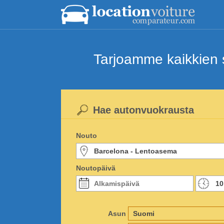
Tarjoamme kaikkien s
Hae autonvuokrausta
Nouto
Noutopäivä
Asun