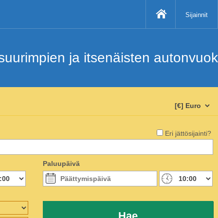
Sijainnit
uurimpien ja itsenäisten autonvuokr
Eri jättösijainti?
Paluupäivä
Hae