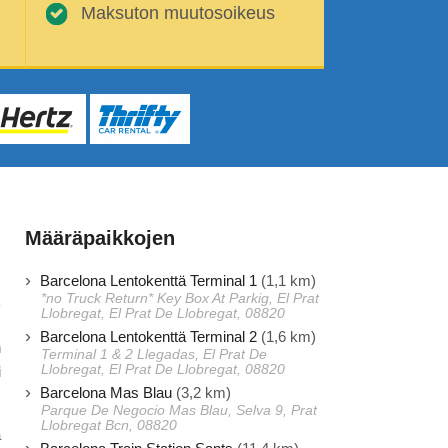
Maksuton muutosoikeus
Määräpaikkojen
Barcelona Lentokenttä Terminal 1
(1,1 km)
*no Truck Return* Key Box At Parkig, El Prat
Llobregat, El Prat De Llobregat, 08820
Barcelona Lentokenttä Terminal 2
(1,6 km)
n
Terminal 1 & 2 Llegadas, El Prat De
Llobregat, El Prat De Llobregat, 08820
i
Barcelona Mas Blau
(3,2 km)
Parque De Negocio Mas Blau, Selva 9, Prat
Llobregat Bcn, 08820
ä