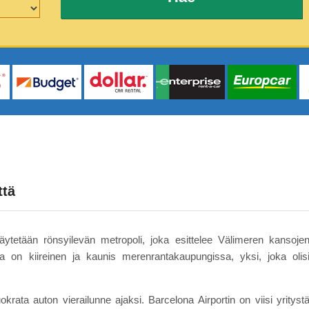
ttä
ytetään rönsyilevän metropoli, joka esittelee Välimeren kansoje
ona on kiireinen ja kaunis merenrantakaupungissa, yksi, joka olis
ata auton vierailunne ajaksi. Barcelona Airportin on viisi yrityst