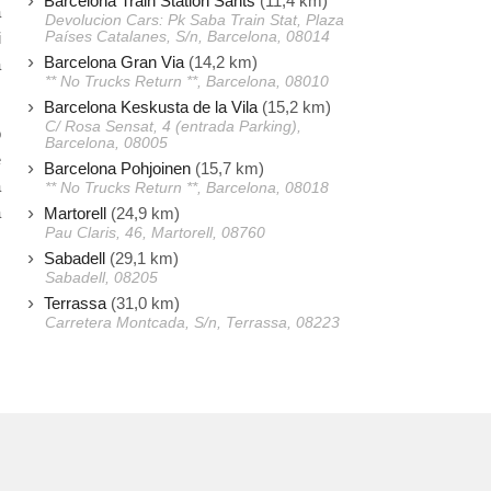
Barcelona Train Station Sants
(11,4 km)
a
Devolucion Cars: Pk Saba Train Stat, Plaza
Países Catalanes, S/n, Barcelona, 08014
i
Barcelona Gran Via
(14,2 km)
ä
** No Trucks Return **, Barcelona, 08010
Barcelona Keskusta de la Vila
(15,2 km)
C/ Rosa Sensat, 4 (entrada Parking),
o
Barcelona, 08005
e
Barcelona Pohjoinen
(15,7 km)
a
** No Trucks Return **, Barcelona, 08018
a
Martorell
(24,9 km)
Pau Claris, 46, Martorell, 08760
Sabadell
(29,1 km)
Sabadell, 08205
Terrassa
(31,0 km)
Carretera Montcada, S/n, Terrassa, 08223