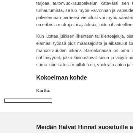
tarjoaa autonvuokrauspalvelun kätevästi sen t
turhautumista, se luo myös valvonnan ja vapaude
palvelemaan perheesi vierailusi voi myös säästää 
on erilaisia makuja tai ajatuksia, joiden ihanteelline
Kun luottaa julkisen liikenteen tai kiertoajeluja, 
elämäsi työssä pidit määräajoista ja aikataulut lo
mahdollisuuden aikana Barcelonassa on oma isä
nähtävyydet, jotka kiinnostavat sinua ja viipyä n
sama kuin kaikilla muillakin on, vuokrata autoa ja 
Kokoelman kohde
Kartta:
Meidän Halvat Hinnat suosituille a