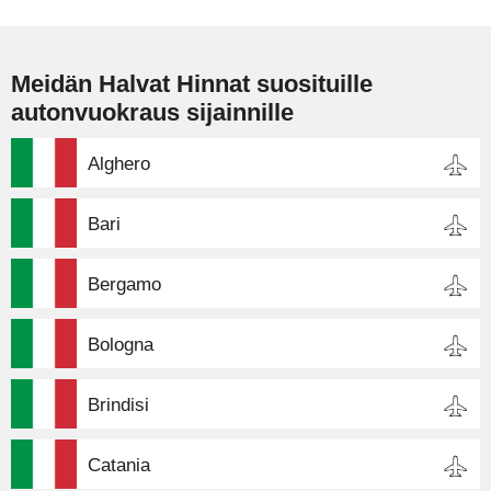
Meidän Halvat Hinnat suosituille
autonvuokraus sijainnille
Alghero
Bari
Bergamo
Bologna
Brindisi
Catania