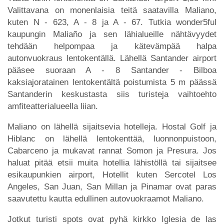
Valittavana on monenlaisia teitä saatavilla Maliano,
kuten N - 623, A - 8 ja A - 67. Tutkia wonder5ful
kaupungin Maliaño ja sen lähialueille nähtävyydet
tehdään helpompaa ja kätevämpää halpa
autonvuokraus lentokentällä. Lähellä Santander airport
pääsee suoraan A - 8 Santander - Bilboa
kaksiajoratainen lentokentältä poistumista 5 m päässä
Santanderin keskustasta siis turisteja vaihtoehto
amfiteatterialueella liian.
Maliano on lähellä sijaitsevia hotelleja. Hostal Golf ja
Hiblanc on lähellä lentokenttää, luonnonpuistoon,
Cabarceno ja mukavat rannat Somon ja Presura. Jos
haluat pitää etsii muita hotellia lähistöllä tai sijaitsee
esikaupunkien airport, Hotellit kuten Sercotel Los
Angeles, San Juan, San Millan ja Pinamar ovat paras
saavutettu kautta edullinen autovuokraamot Maliano.
Jotkut turisti spots ovat pyhä kirkko Iglesia de las